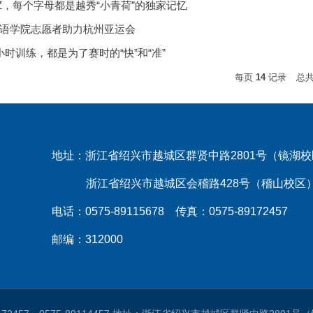
Z，每个字母都是越秀“小青荷”的独家记忆
语学院志愿者助力杭州亚运会
时训练，都是为了赛时的“快”和“准”
每页
14
记录
总
地址：浙江省绍兴市越城区群贤中路2801号（镜湖
浙江省绍兴市越城区会稽路428号（稽山校区
电话：0575-89115678 传真：0575-89172457
邮编：312000