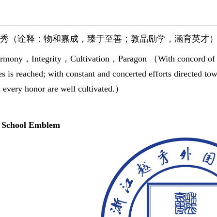
秀
（诠释：物和嘉成，臻于至善；敦品励学，涵育英才
rmony
，
Integrity
，
Cultivation
，
Paragon
（
With concord of 
ues is reached; with constant and concerted efforts directed t
h every honor are well cultivated.
）
chool Emblem