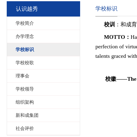
学校标识
认识越秀
学校简介
校训
：
和成育
办学理念
MOTTO
：
Ha
perfection of virt
学校标识
talents graced wit
学校校歌
理事会
校徽——The S
学校领导
组织架构
新和成集团
社会评价