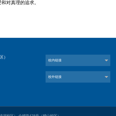
爱和对真理的追求。
校区）
校内链接
）
校外链接
1号（镜湖校区） 会稽路428号（稽山校区）