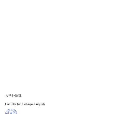
大学外语部
Faculty for College English