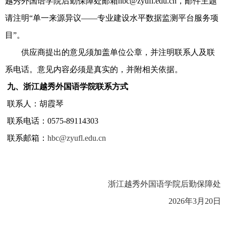
越秀外国语学院后勤保障处邮箱
hbc@zyufl.edu.cn
，邮件主题
请注明“单一来源异议——专业建设水平数据监测平台服务项
目”。
供应商提出的意见须加盖单位公章，并注明联系人及联
系电话。意见内容必须是真实的，并附相关依据。
九、浙江越秀外国语学院联系方式
联系人：胡霞琴
联系电话：
0575-89114303
联系邮箱：
hbc@zyufl.edu.cn
浙江越秀外国语学院后勤保障处
2026
年
3
月
20
日